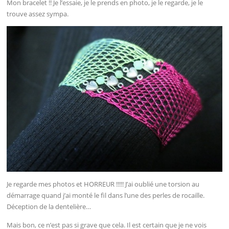
Mon bracelet !! Je l’essaie, je le prends en photo, je le regarde, je le
trouve assez sympa.
Je regarde mes photos et HORREUR !!!!! J’ai oublié une torsion au
démarrage quand j’ai monté le fil dans l’une des perles de rocaille.
Déception de la dentelière…
Mais bon, ce n’est pas si grave que cela. Il est certain que je ne vois