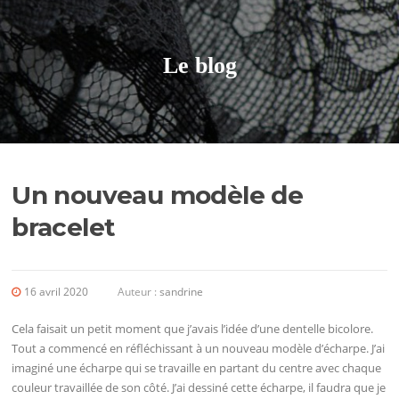
Aller
au
contenu
Le blog
Un nouveau modèle de
bracelet
16 avril 2020
Auteur :
sandrine
Cela faisait un petit moment que j’avais l’idée d’une dentelle bicolore.
Tout a commencé en réfléchissant à un nouveau modèle d’écharpe. J’ai
imaginé une écharpe qui se travaille en partant du centre avec chaque
couleur travaillée de son côté. J’ai dessiné cette écharpe, il faudra que je