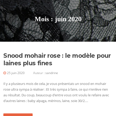
Aller
au
contenu
Mois :
juin 2020
Snood mohair rose : le modèle pour
laines plus fines
25 juin 2020
Auteur :
sandrine
Il y a plusieurs mois de cela, je vous présentais un snood en mohair
rose ultra sympa à réaliser : Et très sympa à faire, ce qui n’enlève rien
au résultat. Du coup, beaucoup d’entre vous ont voulu le refaire avec
d’autres laines : baby alpaga, mérinos, laine, soie 30/2….